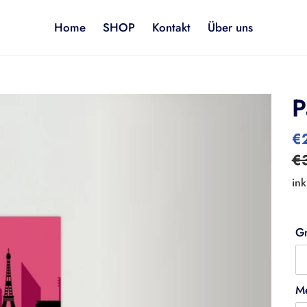
Home
SHOP
Kontakt
Über uns
P
So
€
€
ink
G
M