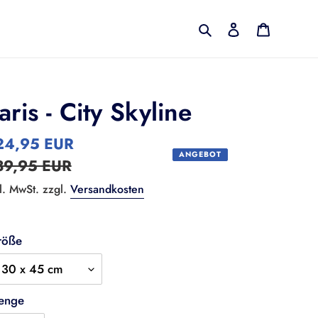
Suchen
Einloggen
Warenko
aris - City Skyline
nderpreis
24,95 EUR
Normaler
ANGEBOT
39,95 EUR
Preis
l. MwSt. zzgl.
Versandkosten
röße
enge