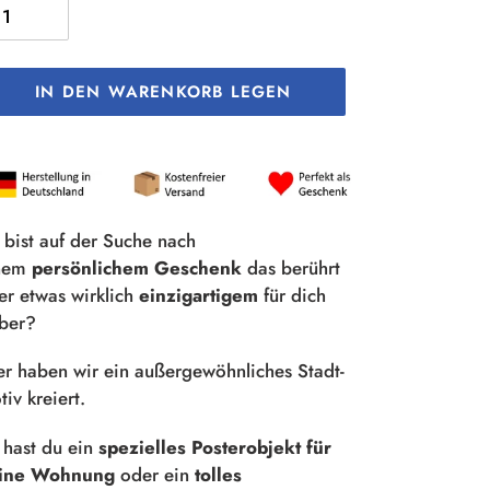
IN DEN WARENKORB LEGEN
odukt
rd
m
renkorb
 bist auf der Suche nach
nzugefügt
nem
persönlichem Geschenk
das berührt
er etwas wirklich
einzigartigem
für dich
lber?
er haben wir ein außergewöhnliches Stadt-
iv kreiert.
 hast du ein
spezielles Posterobjekt für
ine Wohnung
oder ein
tolles