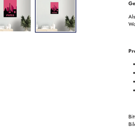
Ge
Al
Wo
Pr
Bi
Bi