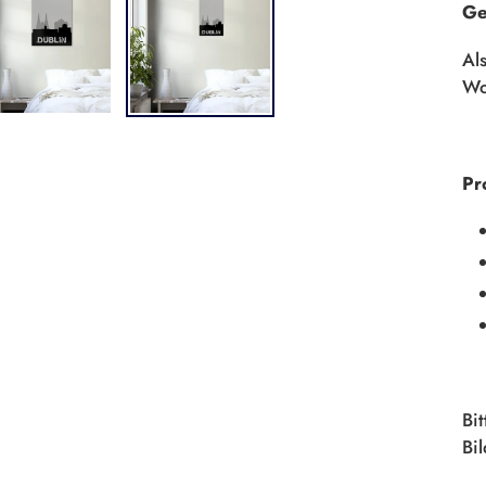
Ge
Al
Wo
Pr
Bi
Bi