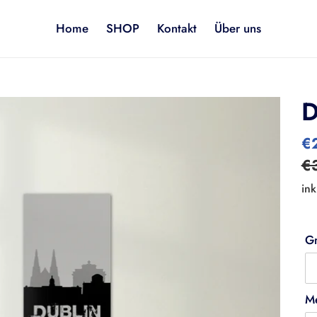
Home
SHOP
Kontakt
Über uns
D
So
€
€
ink
G
M