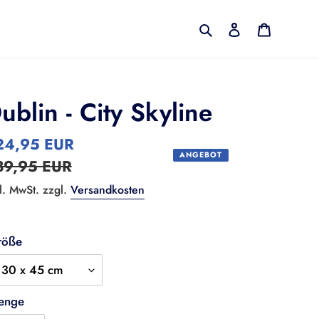
Suchen
Einloggen
Warenko
ublin - City Skyline
nderpreis
24,95 EUR
Normaler
ANGEBOT
39,95 EUR
Preis
l. MwSt. zzgl.
Versandkosten
röße
enge