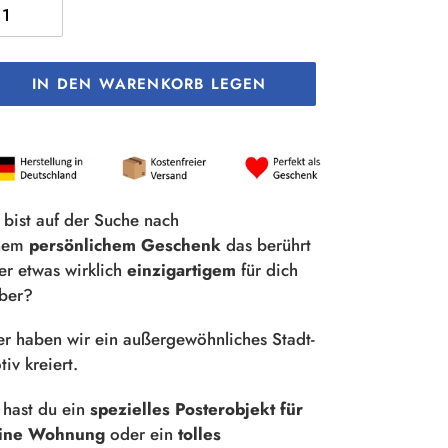
IN DEN WARENKORB LEGEN
odukt
rd
m
renkorb
 bist auf der Suche nach
nzugefügt
nem
persönlichem Geschenk
das berührt
er etwas wirklich
einzigartigem
für dich
lber?
er haben wir ein außergewöhnliches Stadt-
iv kreiert.
 hast du ein
spezielles Posterobjekt für
ine Wohnung
oder ein
tolles