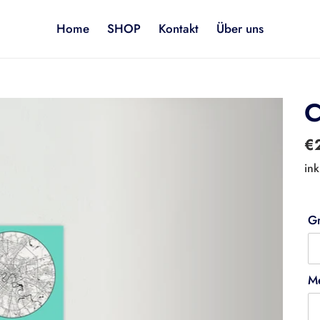
Home
SHOP
Kontakt
Über uns
C
No
€
Pr
ink
G
M