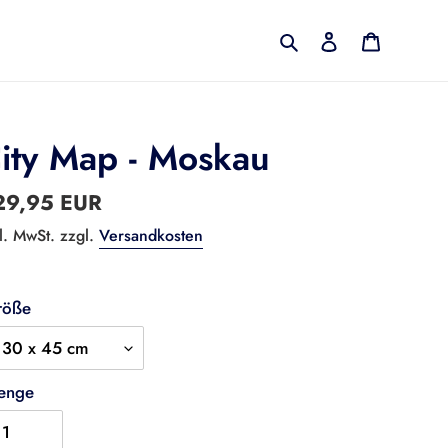
Suchen
Einloggen
Warenko
ity Map - Moskau
rmaler
29,95 EUR
eis
l. MwSt. zzgl.
Versandkosten
röße
enge