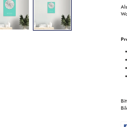
Als
Wo
Pr
Bi
Bi