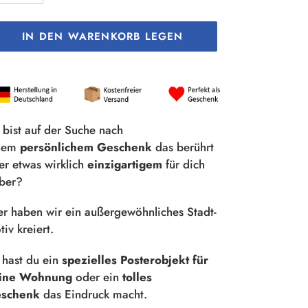
IN DEN WARENKORB LEGEN
odukt
rd
m
renkorb
 bist auf der Suche nach
nzugefügt
nem
persönlichem Geschenk
das berührt
er etwas wirklich
einzigartigem
für dich
lber?
er haben wir ein außergewöhnliches Stadt-
iv kreiert.
 hast du ein
spezielles Posterobjekt für
ine Wohnung
oder ein
tolles
schenk
das Eindruck macht.